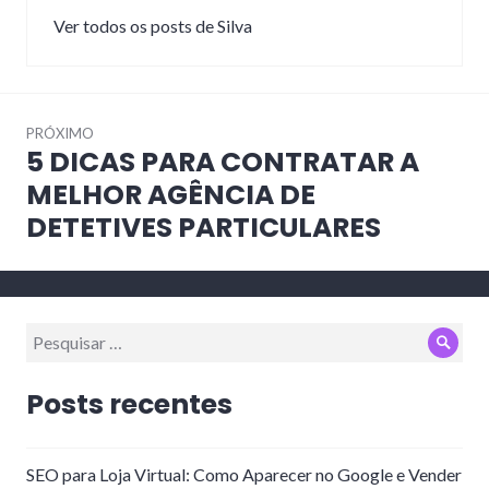
Ver todos os posts de Silva
Navegação
PRÓXIMO
de
5 DICAS PARA CONTRATAR A
Próximo
Post
post:
MELHOR AGÊNCIA DE
DETETIVES PARTICULARES
Pesquisar
Pesq
por:
Posts recentes
SEO para Loja Virtual: Como Aparecer no Google e Vender