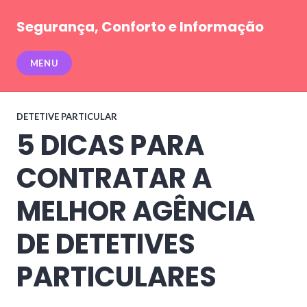
Pular
para
Segurança, Conforto e Informação
conteúdo
MENU
DETETIVE PARTICULAR
5 DICAS PARA
CONTRATAR A
MELHOR AGÊNCIA
DE DETETIVES
PARTICULARES