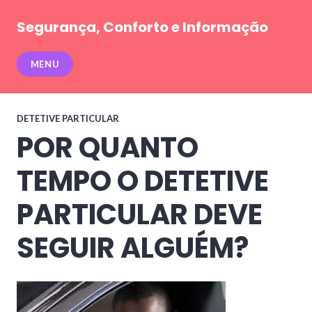
Pular
para
Segurança, Conforto e Informação
conteúdo
MENU
DETETIVE PARTICULAR
POR QUANTO
TEMPO O DETETIVE
PARTICULAR DEVE
SEGUIR ALGUÉM?