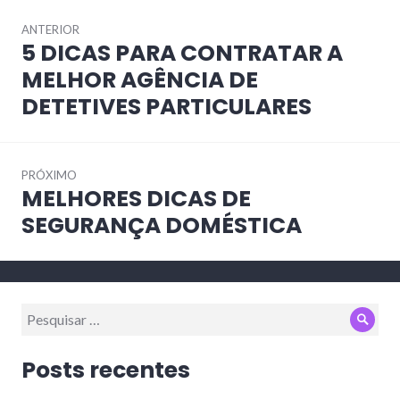
Navegação
ANTERIOR
de
5 DICAS PARA CONTRATAR A
Post
Post
anterior:
MELHOR AGÊNCIA DE
DETETIVES PARTICULARES
PRÓXIMO
MELHORES DICAS DE
Próximo
post:
SEGURANÇA DOMÉSTICA
Pesquisar
Pesq
por:
Posts recentes