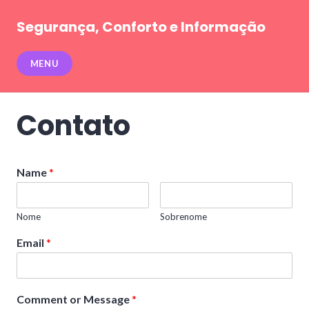
Pular
para
Segurança, Conforto e Informação
conteúdo
MENU
Contato
Name
*
Nome
Sobrenome
Email
*
Comment or Message
*